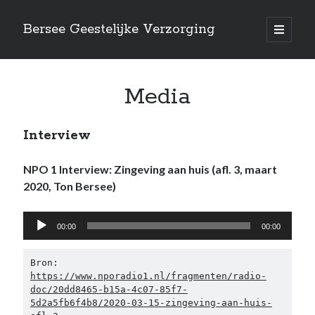
Bersee Geestelijke Verzorging
open
primair
Zijbalk
menu
Media
Interview
NPO 1 Interview: Zingeving aan huis (afl. 3, maart
2020, Ton Bersee)
Audiospeler
00:00
00:00
Dr.
Ton Bersee
Bron: 
Mail naar
info@tonbersee.nl
https://www.nporadio1.nl/fragmenten/radio-
doc/20dd8465-b15a-4c07-85f7-
5d2a5fb6f4b8/2020-03-15-zingeving-aan-huis-