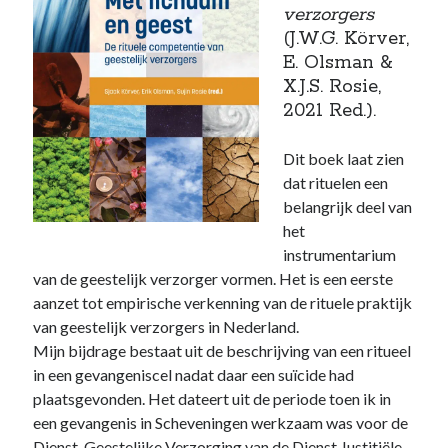
verzorgers
(J.W.G. Körver,
E. Olsman &
X.J.S. Rosie,
2021 Red.).
Dit boek laat zien
dat rituelen een
belangrijk deel van
het
instrumentarium
van de geestelijk verzorger vormen. Het is een eerste
aanzet tot empirische verkenning van de rituele praktijk
van geestelijk verzorgers in Nederland.
Mijn bijdrage bestaat uit de beschrijving van een ritueel
in een gevangeniscel nadat daar een suïcide had
plaatsgevonden. Het dateert uit de periode toen ik in
een gevangenis in Scheveningen werkzaam was voor de
Dienst Geestelijke Verzorging van de Dienst Justitiële